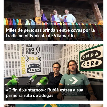
Miles de personas brindan entre covas por la
tradición vitivinícola de Vilamartín
«O fin é xuntarnos»: Rubiá estrea a súa
primeira ruta de adegas