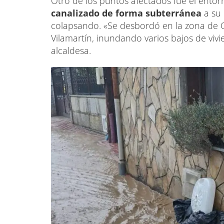
Otro de los puntos afectados fue el entor
canalizado de forma subterránea
a su
colapsando. «Se desbordó en la zona de O
Vilamartín, inundando varios bajos de vivie
alcaldesa.