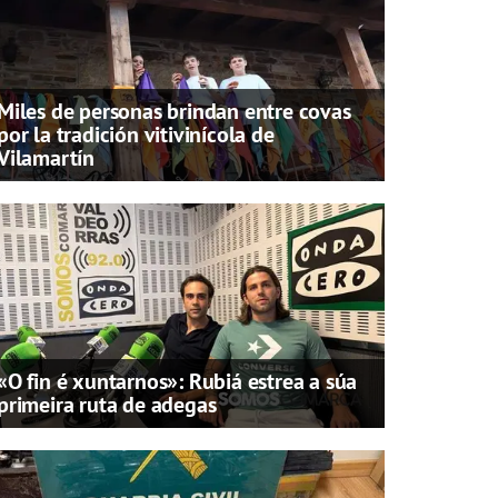
Miles de personas brindan entre covas
por la tradición vitivinícola de
Vilamartín
«O fin é xuntarnos»: Rubiá estrea a súa
primeira ruta de adegas