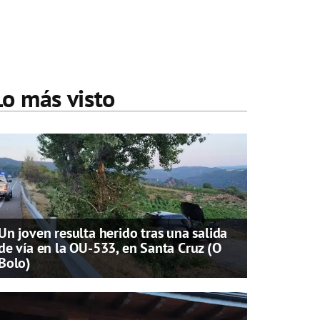
Lo más visto
Un joven resulta herido tras una salida
de vía en la OU-533, en Santa Cruz (O
Bolo)