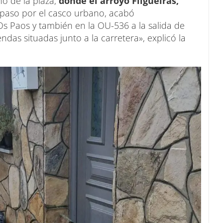
no de la plaza,
donde el arroyo Filgueiras,
 paso por el casco urbano, acabó
s Paos y también en la OU-536 a la salida de
ndas situadas junto a la carretera», explicó la