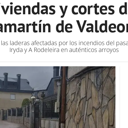
viendas y cortes d
amartín de Valdeo
las laderas afectadas por los incendios del pas
Iryda y A Rodeleira en auténticos arroyos