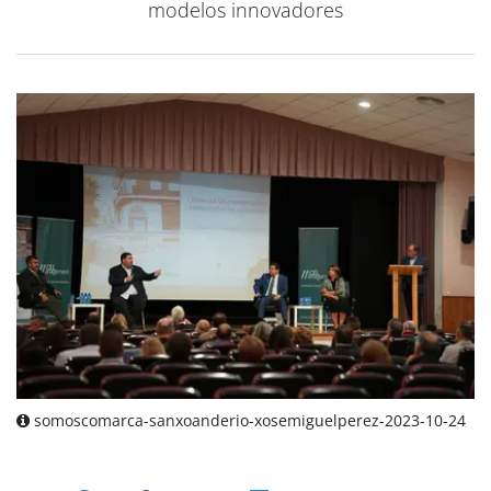
modelos innovadores
somoscomarca-sanxoanderio-xosemiguelperez-2023-10-24