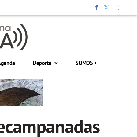
Agenda
Deporte
SOMOS +
precampanadas