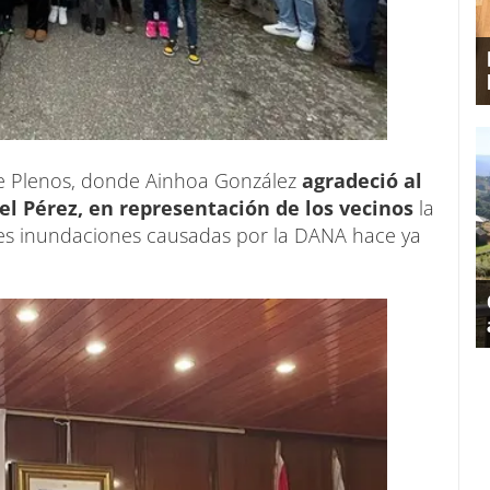
e Plenos, donde Ainhoa González
agradeció al
el Pérez, en representación de los vecinos
la
aves inundaciones causadas por la DANA hace ya