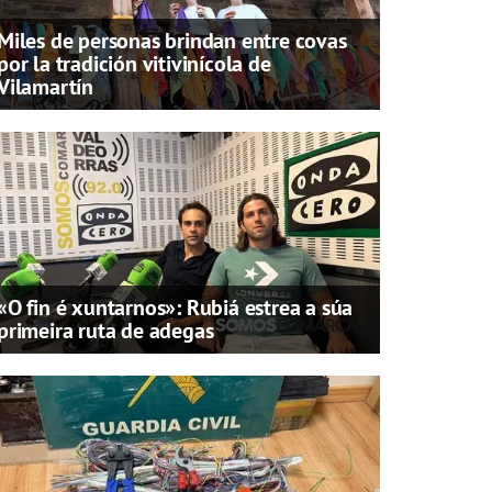
Miles de personas brindan entre covas
por la tradición vitivinícola de
Vilamartín
«O fin é xuntarnos»: Rubiá estrea a súa
primeira ruta de adegas