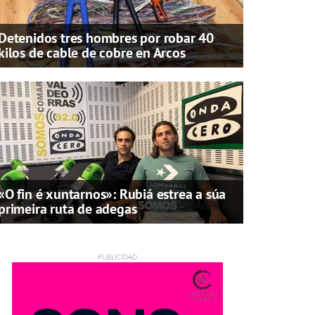
Detenidos tres hombres por robar 40
kilos de cable de cobre en Arcos
«O fin é xuntarnos»: Rubiá estrea a súa
primeira ruta de adegas