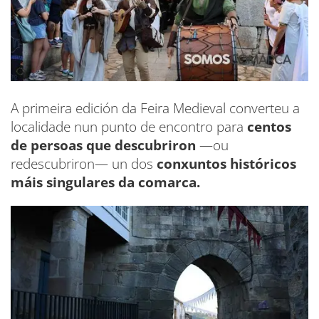
A primeira edición da Feira Medieval converteu a
localidade nun punto de encontro para
centos
de persoas que descubriron
—ou
redescubriron— un dos
conxuntos históricos
máis singulares da comarca.