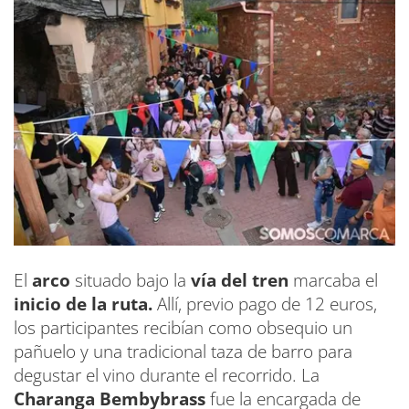
El
arco
situado bajo la
vía del tren
marcaba el
inicio de la ruta.
Allí, previo pago de 12 euros,
los participantes recibían como obsequio un
pañuelo y una tradicional taza de barro para
degustar el vino durante el recorrido. La
Charanga Bembybrass
fue la encargada de