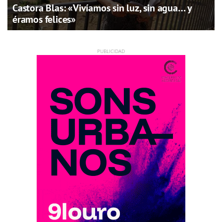
Castora Blas: «Vivíamos sin luz, sin agua… y
éramos felices»