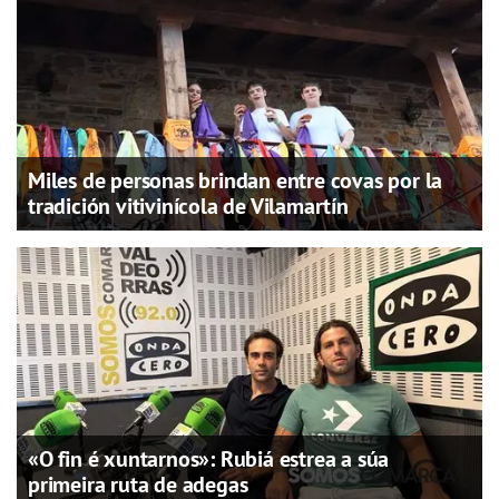
Miles de personas brindan entre covas por la
tradición vitivinícola de Vilamartín
«O fin é xuntarnos»: Rubiá estrea a súa
primeira ruta de adegas