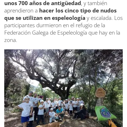
unos 700 años de antigüedad
, y también
aprendieron a
hacer los cinco tipo de nudos
que se utilizan en espeleología
y escalada. Los
participantes durmieron en el refugio de la
Federación Galega de Espeleología que hay en la
zona.