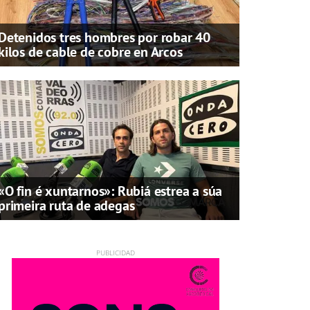
Detenidos tres hombres por robar 40
kilos de cable de cobre en Arcos
«O fin é xuntarnos»: Rubiá estrea a súa
primeira ruta de adegas