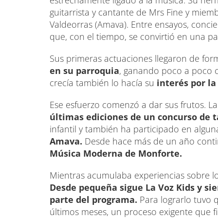
estrechamente ligado a la música. Su her
guitarrista y cantante de Mrs Fine y miem
Valdeorras (Amava). Entre ensayos, conci
que, con el tiempo, se convirtió en una pa
Sus primeras actuaciones llegaron de fo
en su parroquia
, ganando poco a poco c
crecía también lo hacía su
interés por la
Ese esfuerzo comenzó a dar sus frutos. L
últimas ediciones de un concurso de 
infantil y también ha participado en algun
Amava.
Desde hace más de un año cont
Música Moderna de Monforte.
Mientras acumulaba experiencias sobre los
Desde pequeña sigue La Voz Kids y si
parte del programa.
Para lograrlo tuvo
últimos meses, un proceso exigente que fi