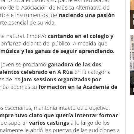
mano toca el piano y su padre es Fran Mapa,
bro de la Asociación de Música Alternativa de
ertos e instrumentos fue
naciendo una pasión
rte esencial de su vida.
rma natural. Empezó
cantando en el colegio y
onfianza delante del público. A medida que
 música y las ganas de seguir aprendiendo.
a joven se proclamó
ganadora de las dos
talentos celebrado en A Rúa
en la categoría
as de las
jam sessions organizadas por
inúa además su
formación en la Academia de
 escenarios, mantenía intacto otro objetivo.
empre tuvo claro que quería intentar formar
 que superar
varios castings
a lo largo de los
nalmente le abrió las puertas de las audiciones a