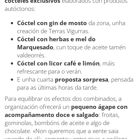
cócteles exclusivos
elaborados con produtos
autóctonos:
Cóctel con gin de mosto
da zona, unha
creación de Terras Vigurras.
Cóctel con herbas e mel do
Marquesado
, cun toque de aceite tamén
valdeorrés.
Cóctel con licor café e limón
, máis
refrescante para o verán.
E unha cuarta
proposta sorpresa
, pensada
para as últimas horas da tarde.
Para equilibrar os efectos dos combinados, a
organización ofrecerá un
pequeno ágape con
acompañamento doce e salgado
: froitas,
gominolas, bombóns de aceite e algo de
chocolate. «Non queremos que a xente saia