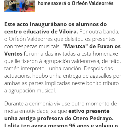
homenaxerá o Orfeón Valdeorrés
Este acto inaugurábano os alumnos do
centro educativo de Viloira.
Por outra banda,
o Orfeón Valdeorres que deleitou os presentes
con trespezas musicais.
"Maruxa" de Fuxan os
Ventos
foi unha das invitadas a esta homenaxe
que lle fixeron á agrupación valdeorresa, de feito,
tamén interpretou unha canción. Despois das
actuacións, houbo unha entrega de agasallos por
ambas as partes implicadas neste bonito tributo
a agrupación musical.
Durante a cerimonia viviuse outro momento de
moita emotividade, xa que
estivo presente
unha antiga profesora do Otero Pedrayo.
Lolita ten agora mesmo 96 anos e volveu o