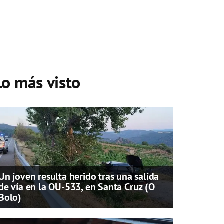
Lo más visto
Un joven resulta herido tras una salida
de vía en la OU-533, en Santa Cruz (O
Bolo)