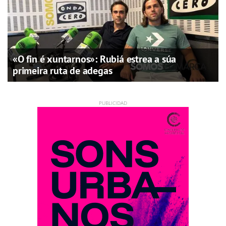
«O fin é xuntarnos»: Rubiá estrea a súa
primeira ruta de adegas