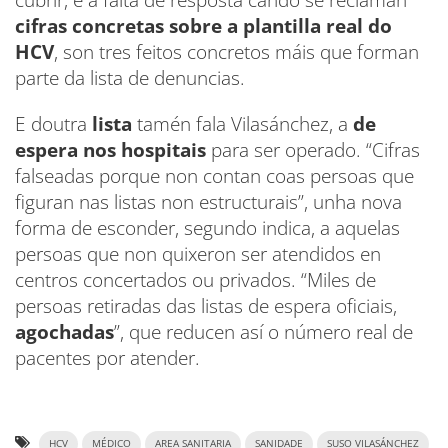
cubrir, e a falta de resposta cando se reclaman
cifras concretas sobre a plantilla real
do
HCV
, son tres feitos concretos máis que forman
parte da lista de denuncias.
E doutra
lista
tamén fala Vilasánchez, a
de
espera nos hospitais
para ser operado. “Cifras
falseadas porque non contan coas persoas que
figuran nas listas non estructurais”, unha nova
forma de esconder, segundo indica, a aquelas
persoas que non quixeron ser atendidos en
centros concertados ou privados. “Miles de
persoas retiradas das listas de espera oficiais,
agochadas
”, que reducen así o número real de
pacentes por atender.
HCV
MÉDICO
AREA SANITARIA
SANIDADE
SUSO VILASÁNCHEZ