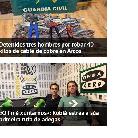
Detenidos tres hombres por robar 40
kilos de cable de cobre en Arcos
«O fin é xuntarnos»: Rubiá estrea a súa
primeira ruta de adegas