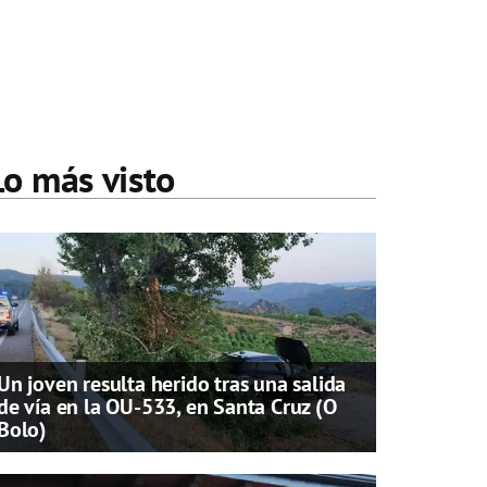
Lo más visto
Un joven resulta herido tras una salida
de vía en la OU-533, en Santa Cruz (O
Bolo)