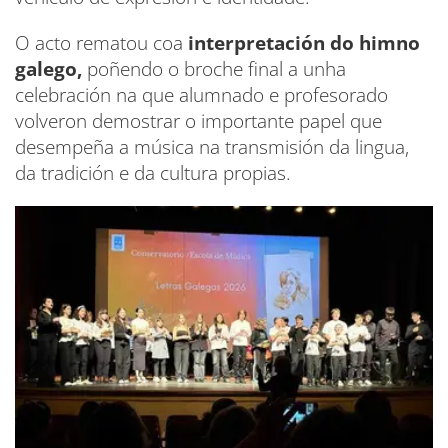
O acto rematou coa
interpretación do himno
galego,
poñendo o broche final a unha
celebración na que alumnado e profesorado
volveron demostrar o importante papel que
desempeña a música na transmisión da lingua,
da tradición e da cultura propias.