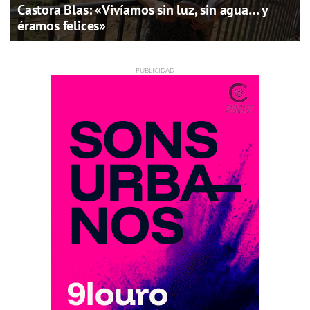
Castora Blas: «Vivíamos sin luz, sin agua… y
éramos felices»