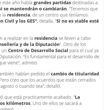
ue este año había
grandes partidas
destinadas a
si se mantendrán o cambiarán
. "Tenemos que
e la
residencia
, de un centro que teníamos
 Civil y los GES"
, detalla. "
Si no es viable esté
 a realizar en la
residencia
se lleven a cabo
sellería y de la Diputación
". Otro de los
e un
Centro de Desarrollo Social
para el cual ya
Diputación. "Es fundamental para el desarrollo de
que viene", admitió.
también habían pedido el
cambio de titularidad
 Pero creo que los acuerdos que están cerrados
agosto o cuando sea", detalló.
aló que está practicamente acabado. "
La
dos kilómetros
. Uno de ellos se sacará a
reiteró.