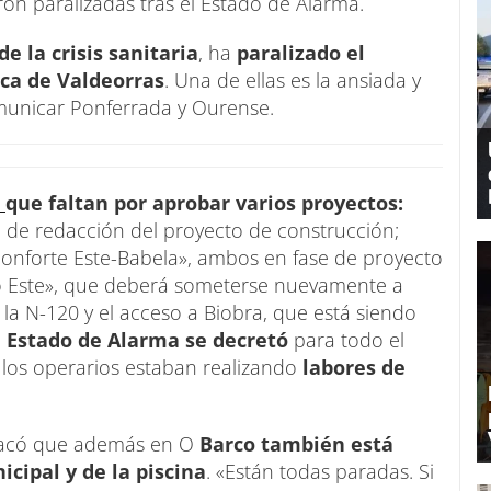
n paralizadas tras el Estado de Alarma.
e la crisis sanitaria
, ha
paralizado el
rca de Valdeorras
. Una de ellas es la ansiada y
municar Ponferrada y Ourense.
o
que faltan por aprobar varios proyectos:
e de redacción del proyecto de construcción;
Monforte Este-Babela», ambos en fase de proyecto
co Este», que deberá someterse nuevamente a
 la N-120 y el acceso a Biobra, que está siendo
l Estado de Alarma se decretó
para todo el
, los operarios estaban realizando
labores de
stacó que además en O
Barco también está
icipal y de la piscina
. «Están todas paradas. Si