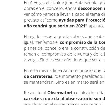
En A Veiga, el alcalde Juan Anta señaló q
obras en el concello. Ahora
desconocen 
ver cómo vamos a llevar a cabo el tema d
previsto así como
ayudas para Protección
año tendrá que serlo en 2021
", apuntó.
El regidor espera que las obras que se iban
igual, "teníamos el
compromiso de la Con
planes del concello era la construcción d
tenían el compromiso de la Xunta y de la 
A Veiga. Sino es este año tiene que ser el 
En esta misma línea Anta reconoció que 
de carreteras
, "de momento paralizado.
se mantendrán. Sino es en marzo será en 
Respecto al
Observatori
o el alcalde señ
carretera que da al observatorio son 
adjudicación el primer día que se pueda", 