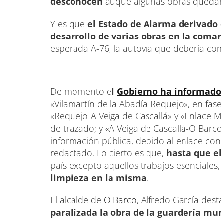
desconocen
auque algunas obras quedaro
Y es que
el Estado de Alarma derivado d
desarrollo de varias obras en la coma
esperada A-76, la autovía que debería co
De momento e
l
Gobierno ha informad
«Vilamartín de la Abadía-Requejo», en fas
«Requejo-A Veiga de Cascallá» y «Enlace 
de trazado; y «A Veiga de Cascallá-O Bar
información pública, debido al enlace con
redactado. Lo cierto es que,
hasta que e
país excepto aquellos trabajos esenciales
limpieza en la misma
.
El alcalde de
O Barco
, Alfredo García de
paralizada la obra de la guardería mun