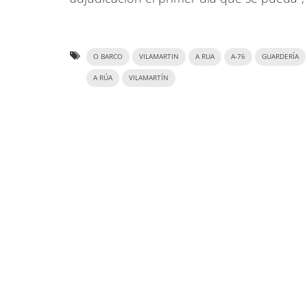
O BARCO
VILAMARTIN
A RUA
A-76
GUARDERÍA
A RÚA
VILAMARTÍN