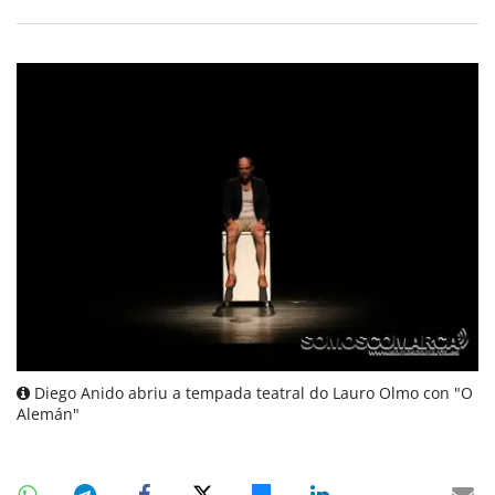
Diego Anido abriu a tempada teatral do Lauro Olmo con "O
Alemán"