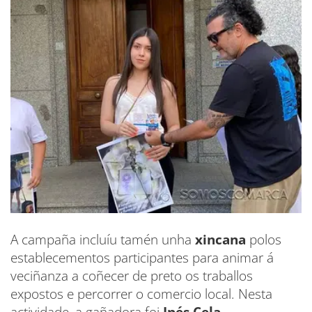
A campaña incluíu tamén unha
xincana
polos
establecementos participantes para animar á
veciñanza a coñecer de preto os traballos
expostos e percorrer o comercio local. Nesta