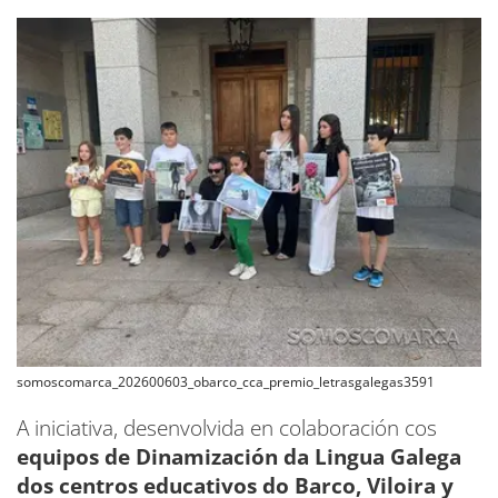
somoscomarca_202600603_obarco_cca_premio_letrasgalegas3591
A iniciativa, desenvolvida en colaboración cos
equipos de Dinamización da Lingua Galega
dos centros educativos do Barco, Viloira y