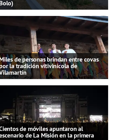
Bolo)
Miles de personas brindan entre covas
por la tradición vitivinícola de
Vilamartín
Cientos de móviles apuntaron al
escenario de La Misión en la primera