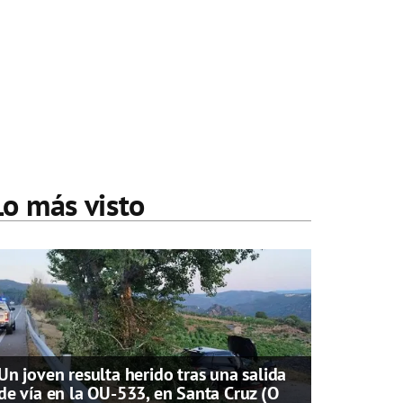
Lo más visto
Un joven resulta herido tras una salida
de vía en la OU-533, en Santa Cruz (O