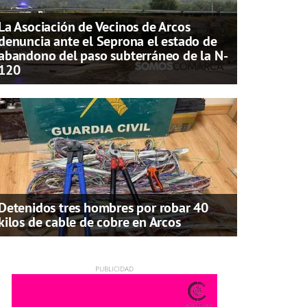
La Asociación de Vecinos de Arcos
denuncia ante el Seprona el estado de
abandono del paso subterráneo de la N-
120
Detenidos tres hombres por robar 40
kilos de cable de cobre en Arcos