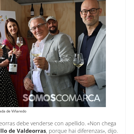
cada de Viñaredo
ldeorras debe venderse con apellido. «Non chega
llo de Valdeorras
, porque hai diferenzas», dijo.