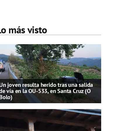
Lo más visto
Un joven resulta herido tras una salida
de vía en la OU-533, en Santa Cruz (O
Bolo)