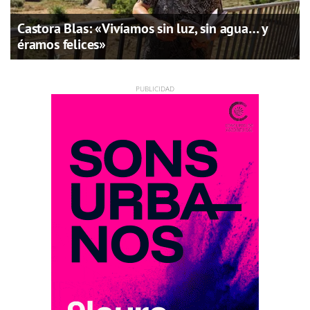
Castora Blas: «Vivíamos sin luz, sin agua… y
éramos felices»