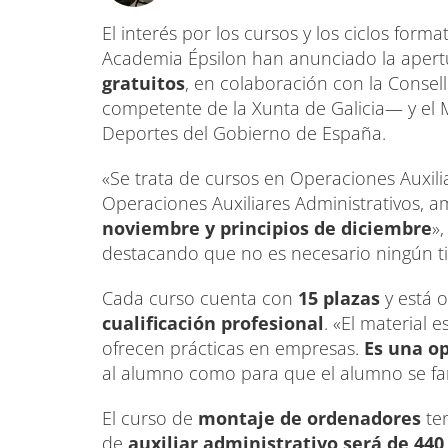
El interés por los cursos y los ciclos form
Academia Épsilon han anunciado la aper
gratuitos
, en colaboración con la Conse
competente de la Xunta de Galicia— y el 
Deportes del Gobierno de España.
«Se trata de cursos en Operaciones Auxil
Operaciones Auxiliares Administrativos,
noviembre y principios de diciembre
»,
destacando que no es necesario ningún tip
Cada curso cuenta con
15 plazas
y está 
cualificación profesional
. «El material 
ofrecen prácticas en empresas.
Es una o
al alumno como para que el alumno se fami
El curso de
montaje de ordenadores
te
de
auxiliar administrativo será de 440