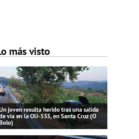
Lo más visto
Un joven resulta herido tras una salida
de vía en la OU-533, en Santa Cruz (O
Bolo)