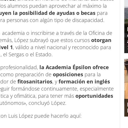
 los alumnos puedan aprovechar al máximo la
uyen la posibilidad de ayudas o becas
para
para personas con algún tipo de discapacidad.
academia o inscribirse a través de la Oficina de
Además, López subrayó que estos cursos
otorgan
ivel 1
, válido a nivel nacional y reconocido para
el Sergas o el Estado.
 profesionalidad,
la Academia Épsilon ofrece
, como preparación de
oposiciones
para la
cador de
fitosanitarios
, y
formación en inglés
seguir formándose continuamente, especialmente
ica y ofimática, para tener más
oportunidades
utónomos», concluyó López.
con Luis López puede hacerlo aquí: