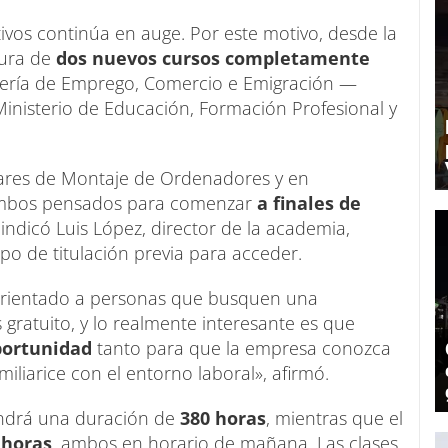
ativos continúa en auge. Por este motivo, desde la
tura de
dos nuevos cursos completamente
llería de Emprego, Comercio e Emigración —
Ministerio de Educación, Formación Profesional y
iares de Montaje de Ordenadores y en
 ambos pensados para comenzar
a finales de
 indicó Luis López, director de la academia,
o de titulación previa para acceder.
orientado a personas que busquen una
es gratuito, y lo realmente interesante es que
portunidad
tanto para que la empresa conozca
liarice con el entorno laboral», afirmó.
ndrá una duración de
380 horas
, mientras que el
 horas
, ambos en horario de mañana. Las clases