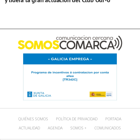
y lidera la gran actuación del Club Our-o
QUIÉNES SOMOS
POLÍTICA DE PRIVACIDAD
PORTADA
ACTUALIDAD
AGENDA
SOMOS +
COMUNICADOS