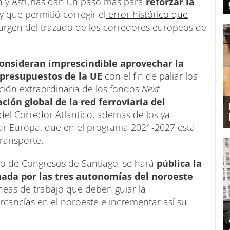
ón y Asturias dan un paso más para
reforzar la
y que permitió corregir el
error histórico que
argen del trazado de los corredores europeos de
onsideran imprescindible aprovechar la
 presupuestos de la UE
con el fin de paliar los
ación extraordinaria de los fondos
Next
ión global de la red ferroviaria del
del Corredor Atlántico, además de los ya
ar Europa, que en el programa 2021-2027 está
ransporte.
cio de Congresos de Santiago, se hará
pública la
nada por las tres autonomías del noroeste
líneas de trabajo que deben guiar la
rcancías en el noroeste e incrementar así su