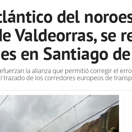
tlántico del noroes
e Valdeorras, se r
mes en Santiago d
 refuerzan la alianza que permitió corregir el er
el trazado de los corredores europeos de trans