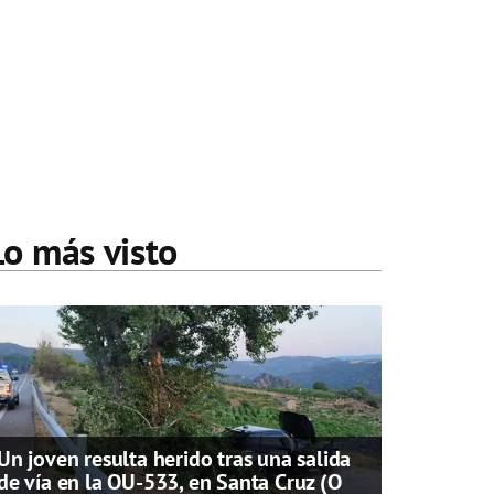
Lo más visto
Un joven resulta herido tras una salida
de vía en la OU-533, en Santa Cruz (O