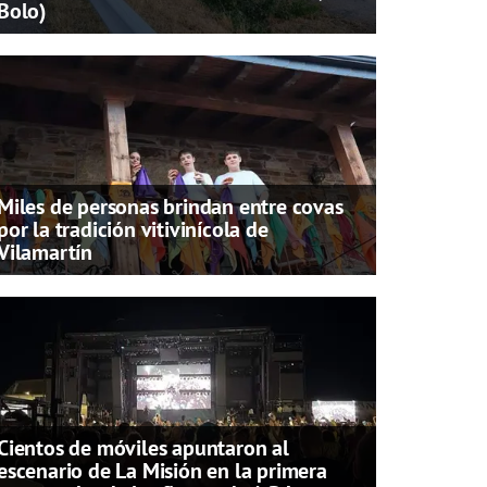
Bolo)
Miles de personas brindan entre covas
por la tradición vitivinícola de
Vilamartín
Cientos de móviles apuntaron al
escenario de La Misión en la primera