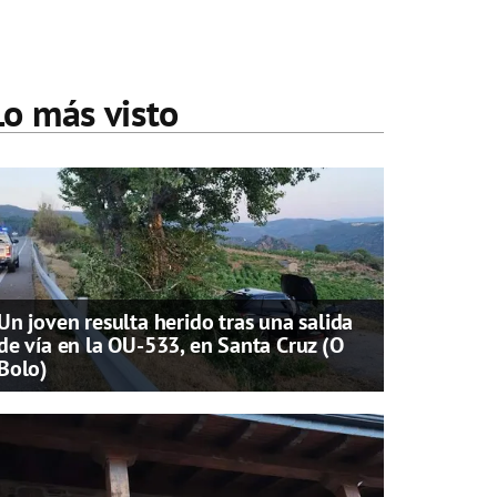
Lo más visto
Un joven resulta herido tras una salida
de vía en la OU-533, en Santa Cruz (O
Bolo)