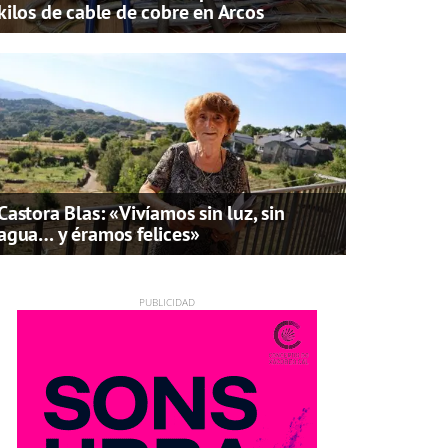
kilos de cable de cobre en Arcos
Castora Blas: «Vivíamos sin luz, sin
agua… y éramos felices»