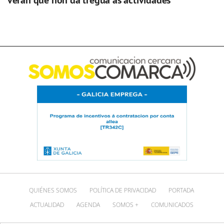
verán que non dá tregua ás actividades
QUIÉNES SOMOS
POLÍTICA DE PRIVACIDAD
PORTADA
ACTUALIDAD
AGENDA
SOMOS +
COMUNICADOS