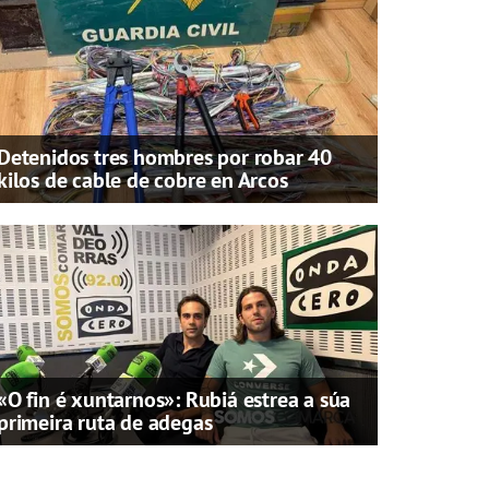
Detenidos tres hombres por robar 40
kilos de cable de cobre en Arcos
«O fin é xuntarnos»: Rubiá estrea a súa
primeira ruta de adegas