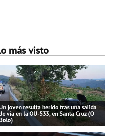
Lo más visto
Un joven resulta herido tras una salida
de vía en la OU-533, en Santa Cruz (O
Bolo)