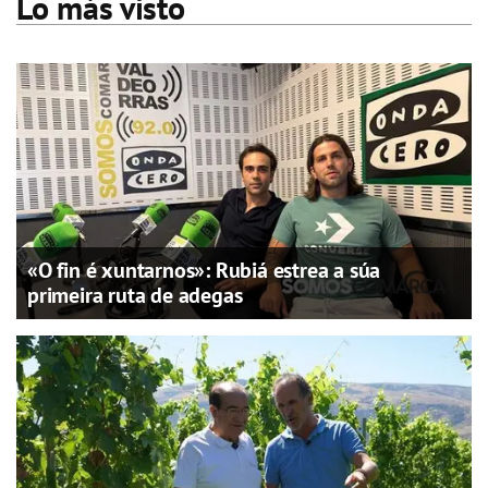
Lo más visto
«O fin é xuntarnos»: Rubiá estrea a súa
primeira ruta de adegas