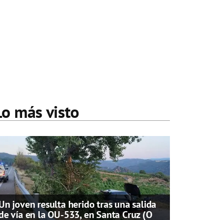
Lo más visto
Un joven resulta herido tras una salida
de vía en la OU-533, en Santa Cruz (O