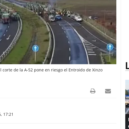
 corte de la A-52 pone en riesgo el Entroido de Xinzo
, 17:21