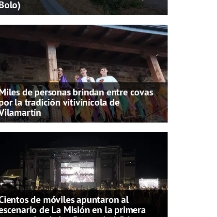
Bolo)
Miles de personas brindan entre covas
por la tradición vitivinícola de
Vilamartín
Cientos de móviles apuntaron al
escenario de La Misión en la primera