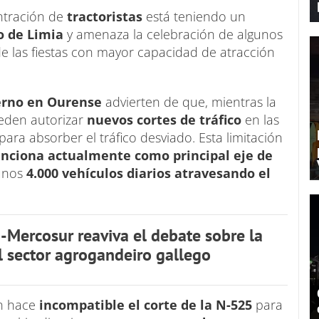
ntración de
tractoristas
está teniendo un
o de Limia
y amenaza la celebración de algunos
e las fiestas con mayor capacidad de atracción
erno en Ourense
advierten de que, mientras la
eden autorizar
nuevos cortes de tráfico
en las
s para absorber el tráfico desviado. Esta limitación
unciona actualmente como principal eje de
 unos
4.000 vehículos diarios atravesando el
-Mercosur reaviva el debate sobre la
l sector agrogandeiro gallego
ón hace
incompatible el corte de la N-525
para