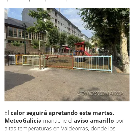
El
calor seguirá apretando este martes.
MeteoGalicia
mantiene el
aviso amarillo
por
altas temperaturas en Valdeorras, donde los