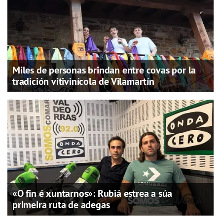
Miles de personas brindan entre covas por la
tradición vitivinícola de Vilamartín
«O fin é xuntarnos»: Rubiá estrea a súa
primeira ruta de adegas