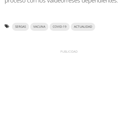
proceso con los valdeorreses dependientes.
SERGAS
VACUNA
COVID-19
ACTUALIDAD