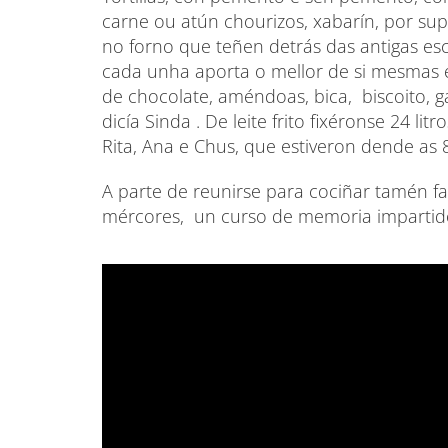
carne ou atún chourizos, xabarín, por sup
no forno que teñen detrás das antigas esc
cada unha aporta o mellor de si mesmas é 
de chocolate, améndoas, bica, biscoito, ga
dicía Sinda . De leite frito fixéronse 24 l
Rita, Ana e Chus, que estiveron dende as 8
A parte de reunirse para cociñar tamén f
mércores, un curso de memoria impartid