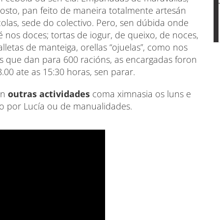
osto, pan feito de maneira totalmente artesán
olas, sede do colectivo. Pero, sen dúbida onde
nos doces; tortas de iogur, de queixo, de noces,
lletas de manteiga, orellas “ojuelas”, como nos
itros que dan para 600 racións, as encargadas foron
.00 ate as 15:30 horas, sen parar.
an
outras actividades
coma ximnasia os luns e
o por Lucía ou de manualidades.