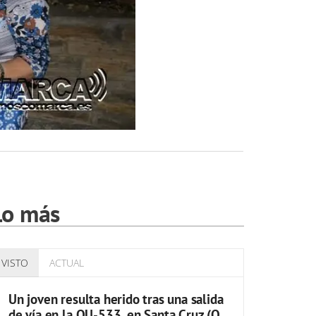
Lo más
VISTO
ACTUAL
Un joven resulta herido tras una salida
de vía en la OU-533, en Santa Cruz (O