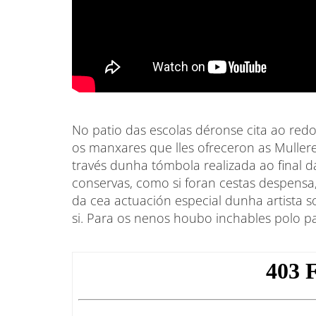
No patio das escolas déronse cita ao red
os manxares que lles ofreceron as Mullere
través dunha tómbola realizada ao final d
conservas, como si foran cestas despensa,
da cea actuación especial dunha artista 
si. Para os nenos houbo inchables polo p