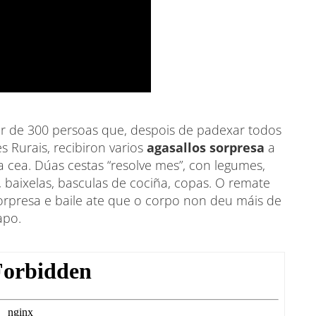
or de 300 persoas que, despois de padexar todos
s Rurais, recibiron varios
agasallos sorpresa
a
a cea. Dúas cestas “resolve mes”, con legumes,
 baixelas, basculas de cociña, copas. O remate
sorpresa e baile ate que o corpo non deu máis de
apo.