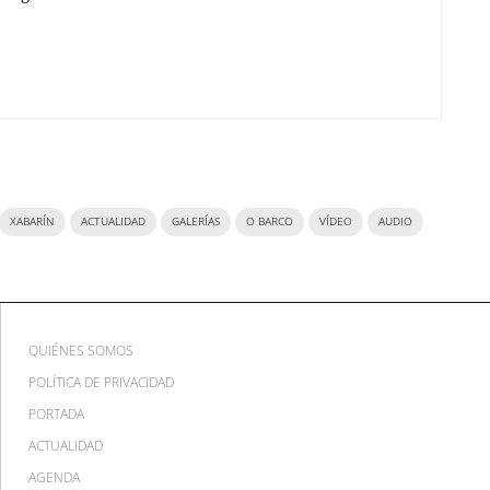
XABARÍN
ACTUALIDAD
GALERÍAS
O BARCO
VÍDEO
AUDIO
QUIÉNES SOMOS
POLÍTICA DE PRIVACIDAD
PORTADA
ACTUALIDAD
AGENDA