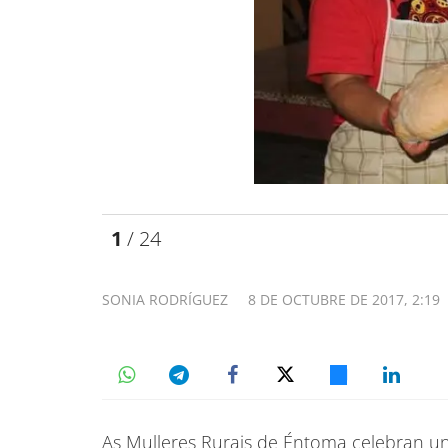
1
/ 24
SONIA RODRÍGUEZ
8 DE OCTUBRE DE 2017, 2:19
As Mulleres Rurais de Éntoma celebran un