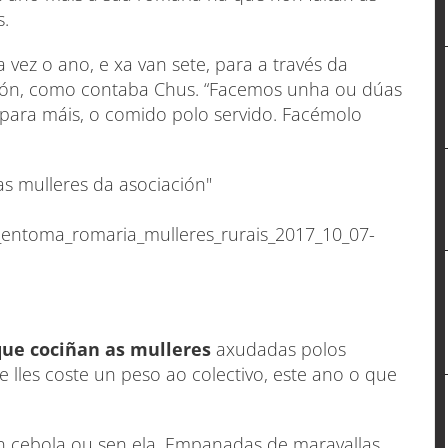
s.
vez o ano, e xa van sete, para a través da
sión, como contaba Chus. “Facemos unha ou dúas
para máis, o comido polo servido. Facémolo
las mulleres da asociación"
entoma_romaria_mulleres_rurais_2017_10_07-
que cociñan as mulleres
axudadas polos
 lles coste un peso ao colectivo, este ano o que
n cebola ou sen ela. Empanadas de maravallas,