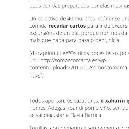
boas viandas preparadas por elas mesma
Un colectivo de 40 mulleres reúnense una 
comida
recadar cartos
para ir de excur
excursións de un día, porque non nos da 
mais que nada para pasalo ben”, dicía.
[df-caption title="Os ricos doces feitos po
url="http://somoscomarca.es/wp-
content/uploads/2017/10/somoscomarca_
1.jpg"]
Todos aportan, os cazadores,
o xabarín 
homes. Adegas Roandi pon o viño, sen que
se vai degustar e Flavia Barrica.
Tortillas, con pemento e sen pemento, co