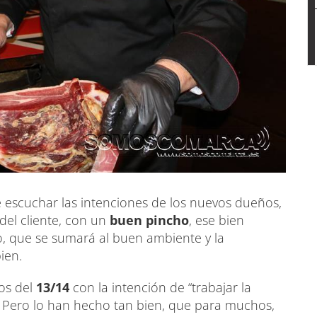
 escuchar las intenciones de los nuevos dueños,
el cliente, con un
buen pincho
, ese bien
o, que se sumará al buen ambiente y la
ien.
os del
13/14
con la intención de “trabajar la
. Pero lo han hecho tan bien, que para muchos,