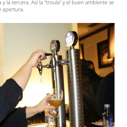
y la tercera. Así la “troula” y el buen ambiente se
e apertura.