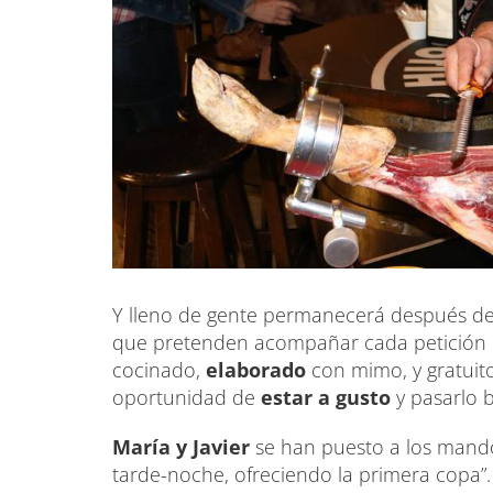
Y lleno de gente permanecerá después de
que pretenden acompañar cada petición d
cocinado,
elaborado
con mimo, y gratuit
oportunidad de
estar a gusto
y pasarlo b
María y Javier
se han puesto a los mand
tarde-noche, ofreciendo la primera copa”