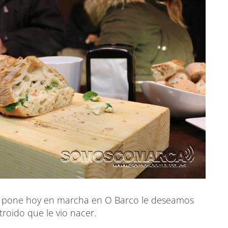
se pone hoy en marcha en O Barco le deseamos
troido que le vio nacer.