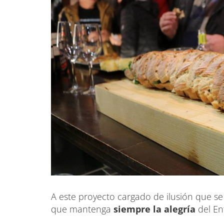
A este proyecto cargado de ilusión que 
que mantenga
siempre la alegría
del En