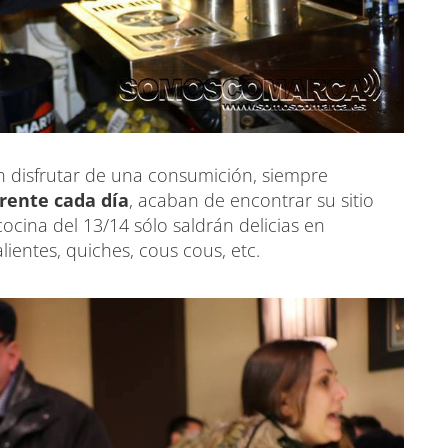
an disfrutar de una consumición, siempre
erente cada día
, acaban de encontrar su sitio
cocina del 13/14 sólo saldrán delicias en
lientes, quiches, cous cous, etc.