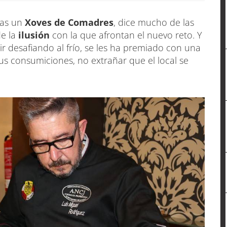
tas un
Xoves de Comadres
, dice mucho de las
de la
ilusión
con la que afrontan el nuevo reto. Y
ir desafiando al frío, se les ha premiado con una
s consumiciones, no extrañar que el local se