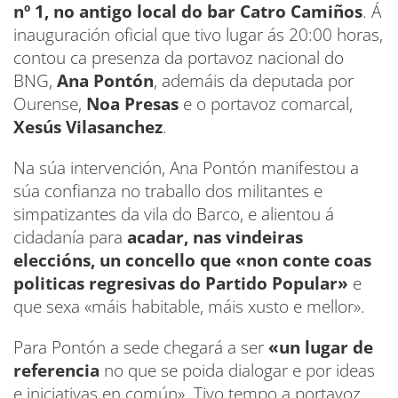
nº 1, no antigo local do bar Catro Camiños
. Á
inauguración oficial que tivo lugar ás 20:00 horas,
contou ca presenza da portavoz nacional do
BNG,
Ana Pontón
, ademáis da deputada por
Ourense,
Noa Presas
e o portavoz comarcal,
Xesús Vilasanchez
.
Na súa intervención, Ana Pontón manifestou a
súa confianza no traballo dos militantes e
simpatizantes da vila do Barco, e alientou á
cidadanía para
acadar, nas vindeiras
eleccións, un concello que «non conte coas
politicas regresivas do Partido Popular»
e
que sexa «máis habitable, máis xusto e mellor».
Para Pontón a sede chegará a ser
«un lugar de
referencia
no que se poida dialogar e por ideas
e iniciativas en común». Tivo tempo a portavoz