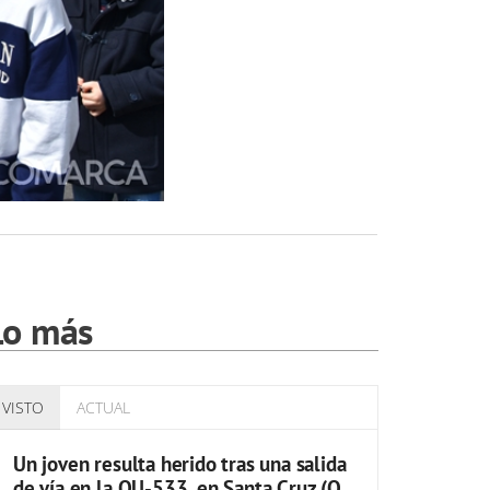
Lo más
VISTO
ACTUAL
Un joven resulta herido tras una salida
de vía en la OU-533, en Santa Cruz (O