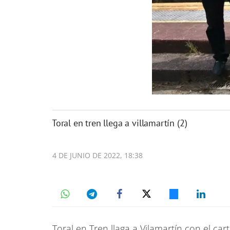
toral en tren llega a villamartín (2)
4 DE JUNIO DE 2022, 18:38
Toral en Tren llaga a Vilamartín con el ca