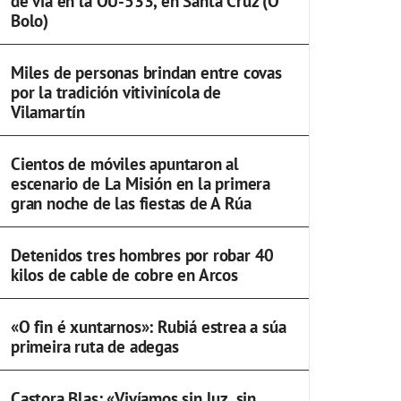
de vía en la OU-533, en Santa Cruz (O
Bolo)
Miles de personas brindan entre covas
por la tradición vitivinícola de
Vilamartín
Cientos de móviles apuntaron al
escenario de La Misión en la primera
gran noche de las fiestas de A Rúa
Detenidos tres hombres por robar 40
kilos de cable de cobre en Arcos
«O fin é xuntarnos»: Rubiá estrea a súa
primeira ruta de adegas
Castora Blas: «Vivíamos sin luz, sin