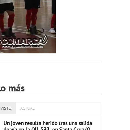
Lo más
VISTO
ACTUAL
Un joven resulta herido tras una salida
de vía en la OU-533, en Santa Cruz (O