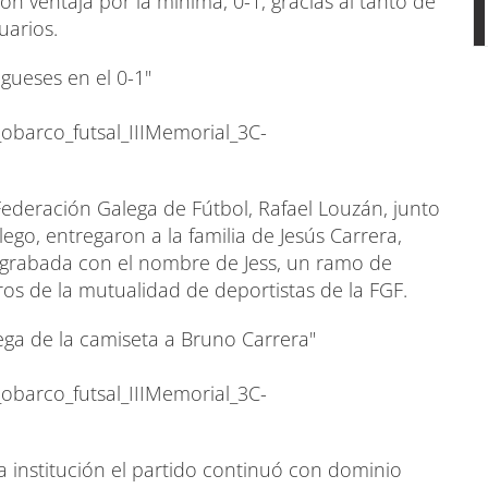
n ventaja por la mínima, 0-1, gracias al tanto de
uarios.
agueses en el 0-1"
barco_futsal_IIIMemorial_3C-
 Federación Galega de Fútbol, Rafael Louzán, junto
alego, entregaron a la familia de Jesús Carrera,
 grabada con el nombre de Jess, un ramo de
ros de la mutualidad de deportistas de la FGF.
rega de la camiseta a Bruno Carrera"
barco_futsal_IIIMemorial_3C-
a institución el partido continuó con dominio