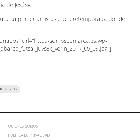
a de Jesús».
isputó su primer amistoso de pretemporada donde
s Cuñados" url="http://somoscomarca.es/wp-
arco_futsal_juvs3c_verin_2017_09_09.jpg"]
RISTO 2017
QUIÉNES SOMOS
POLÍTICA DE PRIVACIDAD