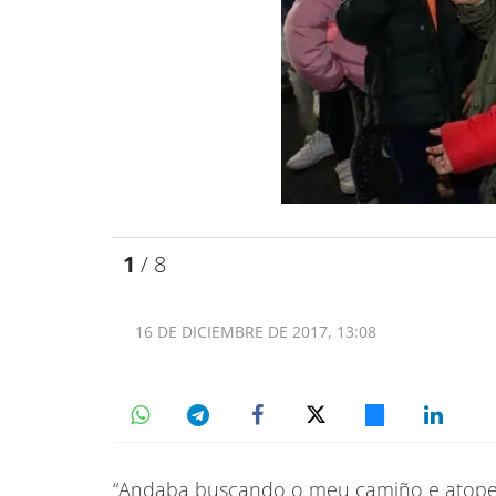
1
/ 8
16 DE DICIEMBRE DE 2017, 13:08
“Andaba buscando o meu camiño e atopei