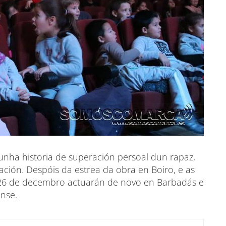
dunha historia de superación persoal dun rapaz,
ación. Despóis da estrea da obra en Boiro, e as
 26 de decembro actuarán de novo en Barbadás e
ense.