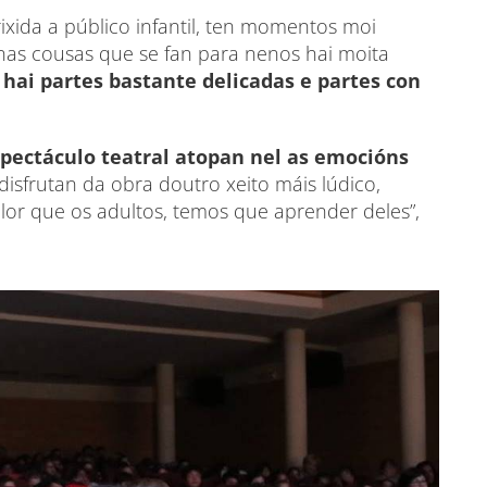
ixida a público infantil, ten momentos moi
“nas cousas que se fan para nenos hai moita
a
hai partes bastante delicadas e partes con
spectáculo teatral atopan nel as emocións
sfrutan da obra doutro xeito máis lúdico,
lor que os adultos, temos que aprender deles”,