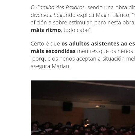
O Camiño dos Paxaros
, sendo una obra dir
diversos. Segundo explica Magín Blanco, 
afición a sobre estimular, pero nesta obr
máis ritmo
, todo cabe”.
Certo é que
os adultos asistentes ao e
máis escondidas
mentres que os nenos di
“porque os nenos aceptan a situación mel
asegura Marian.