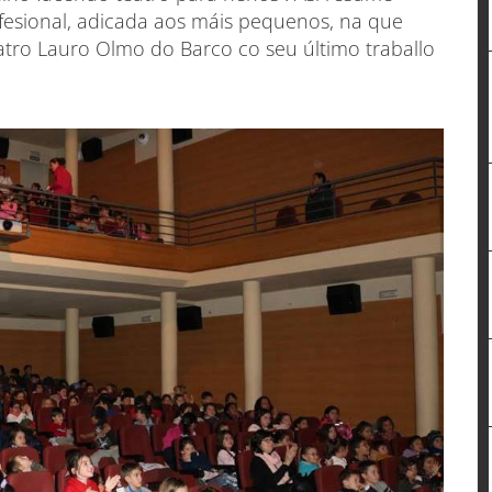
fesional, adicada aos máis pequenos, na que
atro Lauro Olmo do Barco co seu último traballo