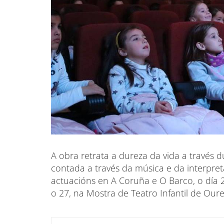
A obra retrata a dureza da vida a través 
contada a través da música e da interpret
actuacións en A Coruña e O Barco, o día
o 27, na Mostra de Teatro Infantil de Our