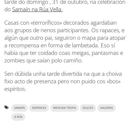
tarde do domingo , 31 de outubro, na celebración
do
Samaín na Rúa Vella.
Casas con «terroríficos» decorados agardaban
aos grupos de nenos participantes. Os rapaces, e
algún que outro pai, seguiron o mapa para atopar
a recompensa en forma de lambetada. Eso sí
había que ter coidado coas meigas, pantasmas e
zombies que saían polo camiño.
Sen dúbida unha tarde divertida na que a choiva
fixo acto de presenza pero non puido cos «bos»
espíritos.
SAMAÍN
DISFRACES
MENUDA TROPA
DULCES
GALERÍAS
A RÚA