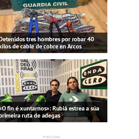
Detenidos tres hombres por robar 40
kilos de cable de cobre en Arcos
«O fin é xuntarnos»: Rubiá estrea a súa
primeira ruta de adegas