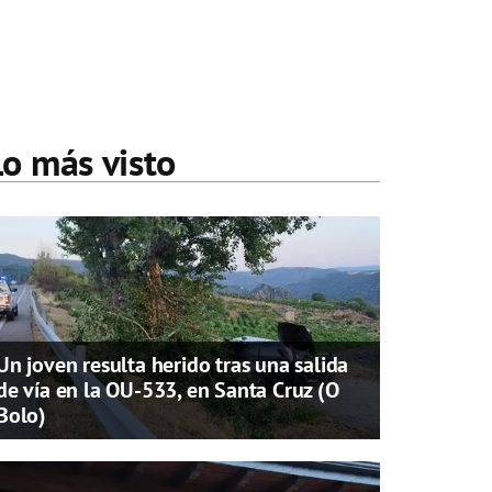
Lo más visto
Un joven resulta herido tras una salida
de vía en la OU-533, en Santa Cruz (O
Bolo)