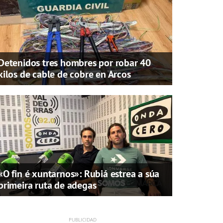
Detenidos tres hombres por robar 40
kilos de cable de cobre en Arcos
«O fin é xuntarnos»: Rubiá estrea a súa
primeira ruta de adegas