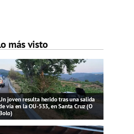
Lo más visto
Un joven resulta herido tras una salida
de vía en la OU-533, en Santa Cruz (O
Bolo)