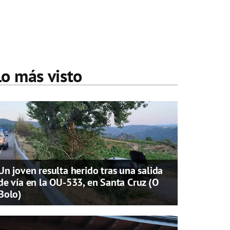
Lo más visto
Un joven resulta herido tras una salida
de vía en la OU-533, en Santa Cruz (O
Bolo)