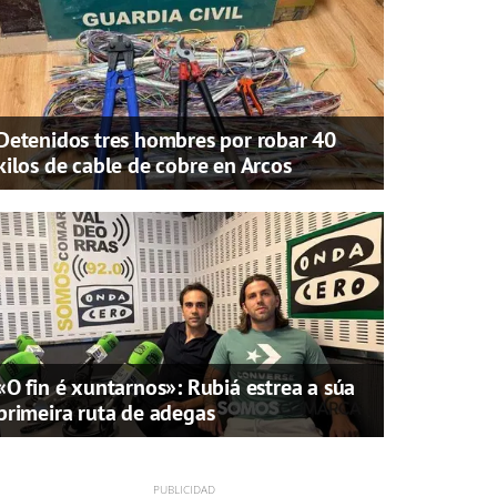
Detenidos tres hombres por robar 40
kilos de cable de cobre en Arcos
«O fin é xuntarnos»: Rubiá estrea a súa
primeira ruta de adegas