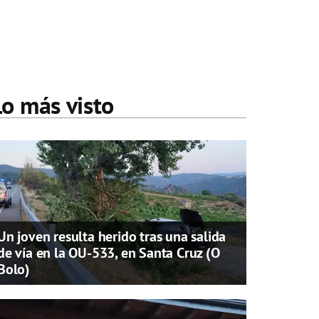
Lo más visto
Un joven resulta herido tras una salida
de vía en la OU-533, en Santa Cruz (O
Bolo)