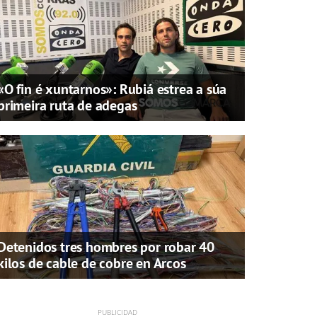
«O fin é xuntarnos»: Rubiá estrea a súa
primeira ruta de adegas
Detenidos tres hombres por robar 40
kilos de cable de cobre en Arcos