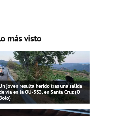
Lo más visto
Un joven resulta herido tras una salida
de vía en la OU-533, en Santa Cruz (O
Bolo)