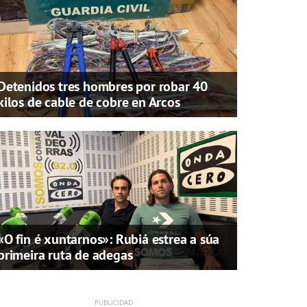
Detenidos tres hombres por robar 40
kilos de cable de cobre en Arcos
«O fin é xuntarnos»: Rubiá estrea a súa
primeira ruta de adegas