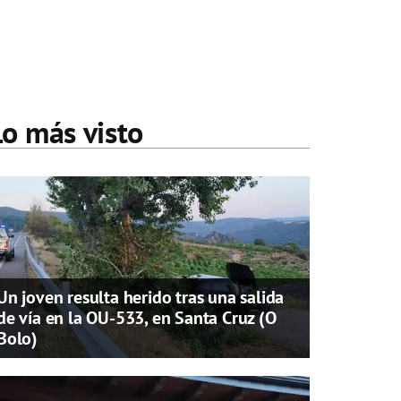
Lo más visto
Un joven resulta herido tras una salida
de vía en la OU-533, en Santa Cruz (O
Bolo)