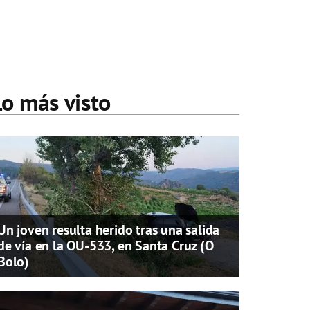
Lo más visto
Un joven resulta herido tras una salida
de vía en la OU-533, en Santa Cruz (O
Bolo)